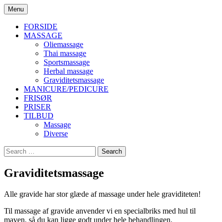
Skip
Menu
to
Massage, Frisør og Negle
Sompoo Wellness
content
FORSIDE
MASSAGE
Oliemassage
Thai massage
Sportsmassage
Herbal massage
Graviditetsmassage
MANICURE/PEDICURE
FRISØR
PRISER
TILBUD
Massage
Diverse
Search
for:
Graviditetsmassage
Alle gravide har stor glæde af massage under hele graviditeten!
Til massage af gravide anvender vi en specialbriks med hul til
maven, så du kan ligge godt under hele behandlingen.