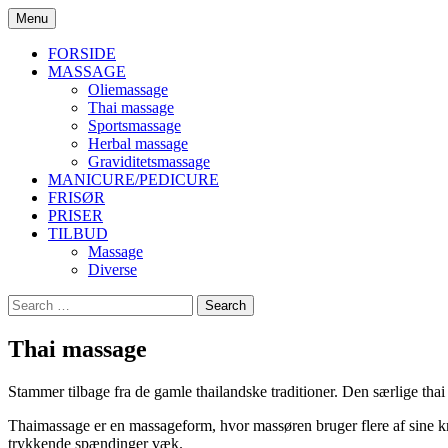
Skip
Menu
to
Massage, Frisør og Negle
Sompoo Wellness
content
FORSIDE
MASSAGE
Oliemassage
Thai massage
Sportsmassage
Herbal massage
Graviditetsmassage
MANICURE/PEDICURE
FRISØR
PRISER
TILBUD
Massage
Diverse
Search
for:
Thai massage
Stammer tilbage fra de gamle thailandske traditioner. Den særlige tha
Thaimassage er en massageform, hvor massøren bruger flere af sine kr
trykkende spændinger væk.